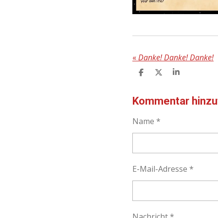
«
Danke! Danke! Danke!
T
T
T
E
E
E
I
I
I
L
L
L
Kommentar hinzu
E
E
E
N
N
N
Name *
E-Mail-Adresse *
Nachricht *