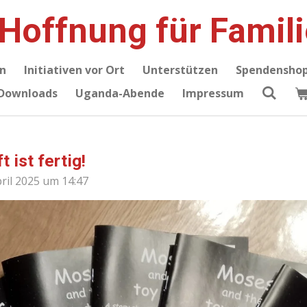
 Hoffnung für Famil
n
Initiativen vor Ort
Unterstützen
Spendensho
Downloads
Uganda-Abende
Impressum
 ist fertig!
pril 2025 um 14:47