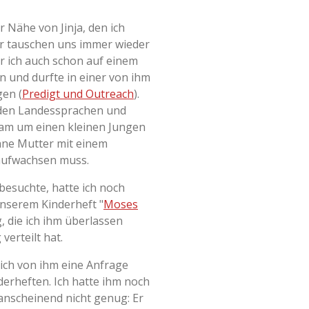
er Nähe von Jinja, den ich
ir tauschen uns immer wieder
r ich auch schon auf einem
n und durfte in einer von ihm
gen (
Predigt und Outreach
).
n den Landessprachen und
m um einen kleinen Jungen
ohne Mutter mit einem
aufwachsen muss.
 besuchte, hatte ich noch
nserem Kinderheft "
Moses
g, die ich ihm überlassen
verteilt hat.
 ich von ihm eine Anfrage
erheften. Ich hatte ihm noch
 anscheinend nicht genug: Er