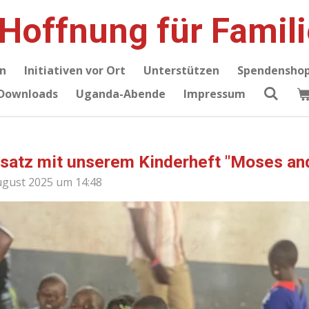
 Hoffnung für Famil
n
Initiativen vor Ort
Unterstützen
Spendensho
Downloads
Uganda-Abende
Impressum
satz mit unserem Kinderheft "Moses and
August 2025 um 14:48