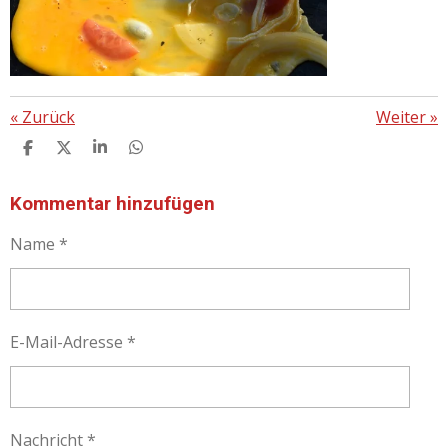
«
Zurück
Weiter
»
T
T
T
T
E
E
E
E
I
I
I
I
L
L
L
L
Kommentar hinzufügen
E
E
E
E
N
N
N
N
Name *
E-Mail-Adresse *
Nachricht *