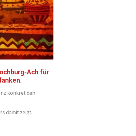
Hochburg-Ach
für
anken.
ganz konkret den
s damit zeigt.