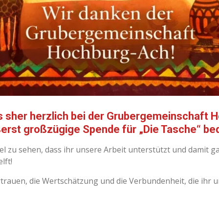
 sher herzlich bei der
Grubergemeinschaft 
ßerst großzügige Spende für
„Die Tasche“
bed
el zu sehen, dass ihr unsere Arbeit unterstützt und damit 
lft!
trauen, die Wertschätzung und die Verbundenheit, die ihr un