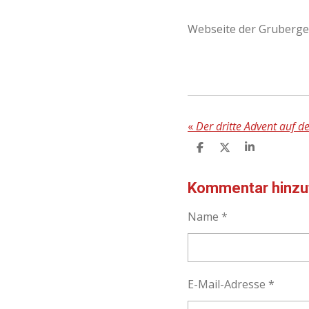
Webseite der Gruberge
«
Der dritte Advent auf 
T
T
T
E
E
E
I
I
I
L
L
L
Kommentar hinzu
E
E
E
N
N
N
Name *
E-Mail-Adresse *