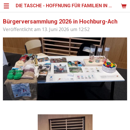
DIE TASCHE - HOFFNUNG FÜR FAMILIEN IN UGANDA
Zum
Hauptinhalt
springen
Bürgerversammlung 2026 in Hochburg-Ach
Veröffentlicht am 13. Juni 2026 um 12:52