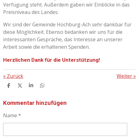
Verfügung steht. Außerdem gaben wir Einblicke in das
Preisniveau des Landes.
Wir sind der Gemeinde Hochburg-Ach sehr dankbar für
diese Möglichkeit. Ebenso bedanken wir uns für die
interessanten Gespräche, das Interesse an unserer
Arbeit sowie die erhaltenen Spenden.
Herzlichen Dank für die Unterstützung!
«
Zurück
Weiter
»
T
T
T
T
E
E
E
E
I
I
I
I
L
L
L
L
Kommentar hinzufügen
E
E
E
E
N
N
N
N
Name *