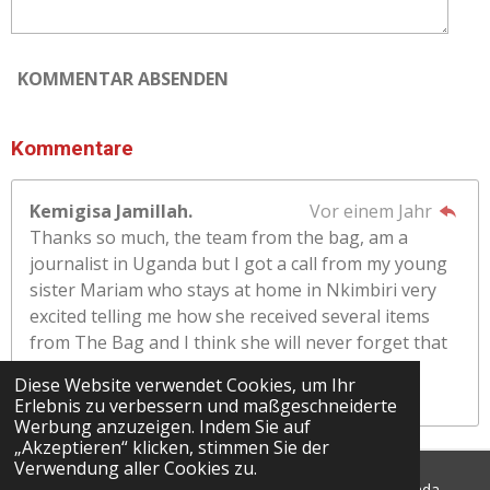
KOMMENTAR ABSENDEN
Kommentare
Kemigisa Jamillah.
Vor einem Jahr
Thanks so much, the team from the bag, am a
journalist in Uganda but I got a call from my young
sister Mariam who stays at home in Nkimbiri very
excited telling me how she received several items
from The Bag and I think she will never forget that
wonderful day.
Diese Website verwendet Cookies, um Ihr
Thankyou so much The Bag, we're so grateful.
Erlebnis zu verbessern und maßgeschneiderte
Werbung anzuzeigen. Indem Sie auf
„Akzeptieren“ klicken, stimmen Sie der
Verwendung aller Cookies zu.
© 2024 - 2026 Die Tasche - Hoffnung für Familien in Uganda