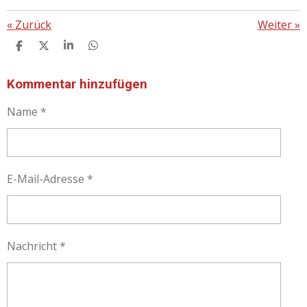
«
Zurück
Weiter
»
T
T
T
T
E
E
E
E
I
I
I
I
L
L
L
L
Kommentar hinzufügen
E
E
E
E
N
N
N
N
Name *
E-Mail-Adresse *
Nachricht *